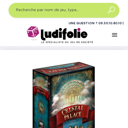
UNE QUESTION ?
09.50.10.80.10
menu
Accueil
Jeux de société
Jeux de plateau expert
Crystal Palace