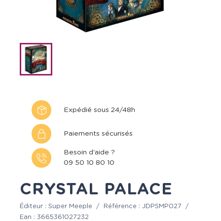
Expédié sous 24/48h
Paiements sécurisés
Besoin d'aide ?
09 50 10 80 10
CRYSTAL PALACE
Éditeur :
Super Meeple
/
Référence :
JDPSMP027
/
Ean :
3665361027232