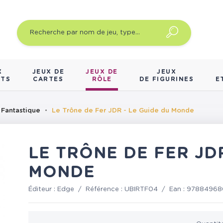
X
JEUX DE
JEUX DE
JEUX
NTS
CARTES
RÔLE
DE FIGURINES
E
 Fantastique
Le Trône de Fer JDR - Le Guide du Monde
LE TRÔNE DE FER JDR
MONDE
Éditeur :
Edge
/
Référence :
UBIRTF04
/
Ean :
97884968