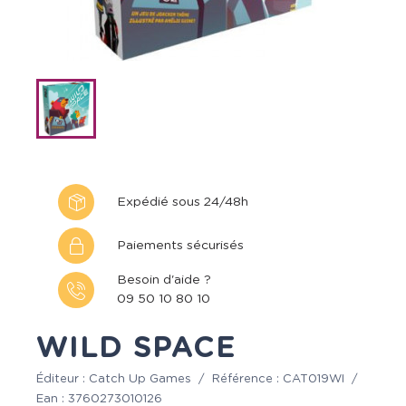
Expédié sous 24/48h
Paiements sécurisés
Besoin d'aide ?
09 50 10 80 10
WILD SPACE
Éditeur :
Catch Up Games
/
Référence :
CAT019WI
/
Ean :
3760273010126