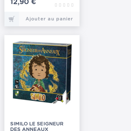
Prix
12,90 €
Ajouter au panier
SIMILO LE SEIGNEUR
DES ANNEAUX