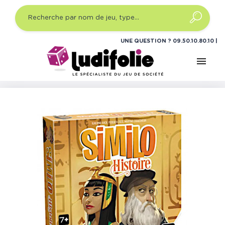
UNE QUESTION ?
09.50.10.80.10
menu
Accueil
Jeux de société
Jeux coopératifs
Similo
Histoire