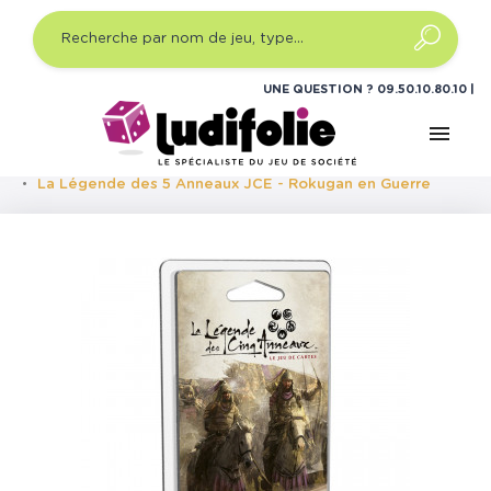
UNE QUESTION ?
09.50.10.80.10
menu
Accueil
Jeux de cartes
Jeux de cartes évolutifs
La
Légende des Cinq Anneaux (L5R)
Cycle 04 : Domination
La Légende des 5 Anneaux JCE - Rokugan en Guerre