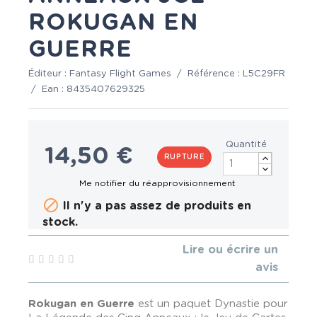
ROKUGAN EN
GUERRE
Éditeur :
Fantasy Flight Games
/
Référence :
L5C29FR
/
Ean :
8435407629325
Quantité
14,50 €
RUPTURE

Il n'y a pas assez de produits en
stock.
Lire ou écrire un
avis
Rokugan en Guerre
est un paquet Dynastie pour