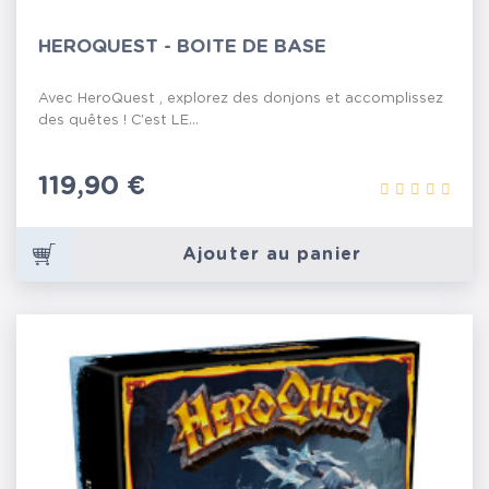
HEROQUEST - BOITE DE BASE
Avec HeroQuest , explorez des donjons et accomplissez
des quêtes ! C'est LE...
Prix
119,90 €
Ajouter au panier