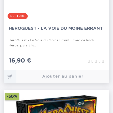
RUPTURE
HEROQUEST - LA VOIE DU MOINE ERRANT
HeroQuest - La Voie du Moine Errant : avec ce Pack
Héros, pars à la...
Prix
16,90 €
Ajouter au panier
-50%