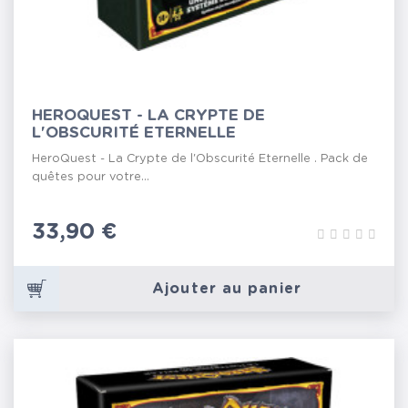
HEROQUEST - LA CRYPTE DE
L'OBSCURITÉ ETERNELLE
HeroQuest - La Crypte de l'Obscurité Eternelle . Pack de
quêtes pour votre...
Prix
33,90 €
Ajouter au panier