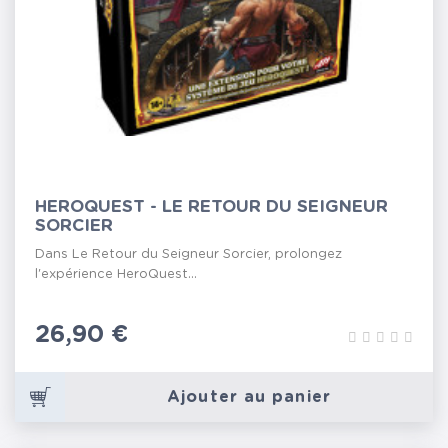
HEROQUEST - LE RETOUR DU SEIGNEUR
SORCIER
Dans Le Retour du Seigneur Sorcier, prolongez
l'expérience HeroQuest...
Prix
26,90 €
Ajouter au panier