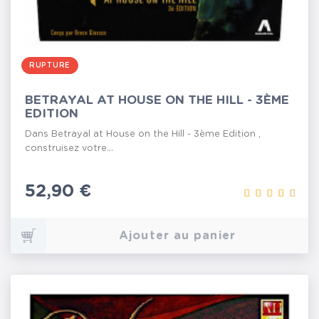
RUPTURE
BETRAYAL AT HOUSE ON THE HILL - 3ÈME
EDITION
Dans Betrayal at House on the Hill - 3ème Edition ,
construisez votre...
Prix
52,90 €
Ajouter au panier