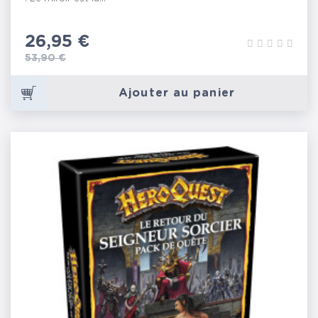
Prix
26,95 €
Prix de base
53,90 €
Ajouter au panier