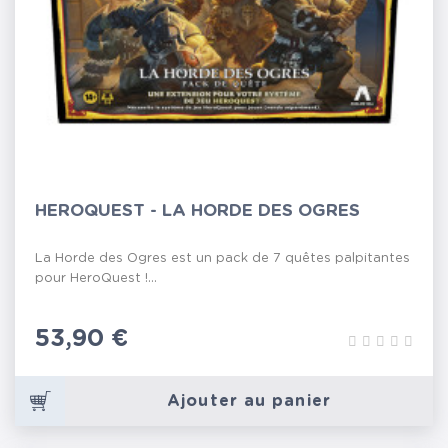
HEROQUEST - LA HORDE DES OGRES
La Horde des Ogres est un pack de 7 quêtes palpitantes
pour HeroQuest !...
Prix
53,90 €
Ajouter au panier