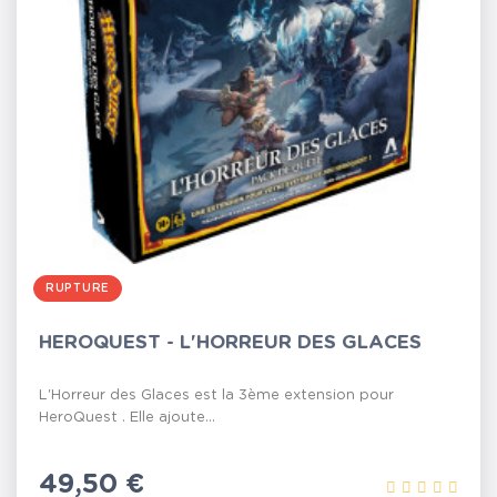
RUPTURE
HEROQUEST - L'HORREUR DES GLACES
L'Horreur des Glaces est la 3ème extension pour
HeroQuest . Elle ajoute...
Prix
49,50 €