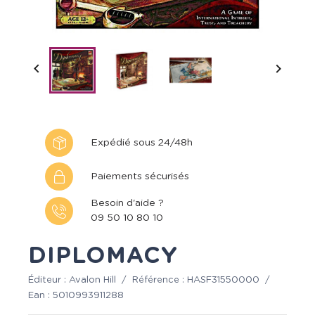


Expédié sous 24/48h
Paiements sécurisés
Besoin d'aide ?
09 50 10 80 10
DIPLOMACY
Éditeur :
Avalon Hill
/
Référence :
HASF31550000
/
Ean :
5010993911288