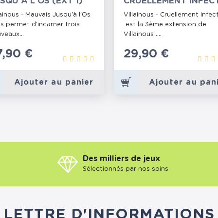
SQU'À L'OS (EXT 1)
CRUELLEMENT INFEC
(EXT 3)
lainous - Mauvais Jusqu'à l'Os
Villainous - Cruellement Infec
s permet d'incarner trois
est la 3ème extension de
veaux...
Villainous ....
rix
7,90 €
Prix
29,90 €
Ajouter au panier
Ajouter au pan
Des milliers de jeux
Sélectionnés par nos soins
LETTRE D'INFORMATIONS