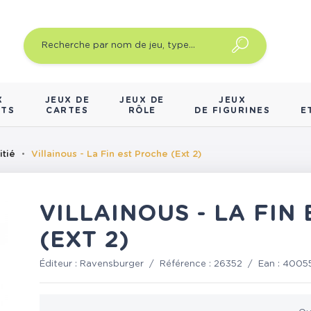
X
JEUX DE
JEUX DE
JEUX
NTS
CARTES
RÔLE
DE FIGURINES
E
itié
Villainous - La Fin est Proche (Ext 2)
VILLAINOUS - LA FIN
(EXT 2)
Éditeur :
Ravensburger
/
Référence :
26352
/
Ean :
4005