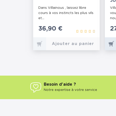
JU
Dans Villainous , laissez libre
Vil
cours à vos instincts les plus vils
vou
et...
nou
Prix
36,90 €
P
2
Ajouter au panier
Besoin d'aide ?
Notre expertise à votre service