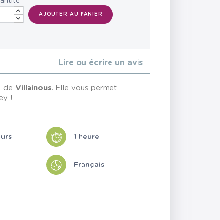
antité
AJOUTER AU PANIER
Lire ou écrire un avis
n de
Villainous
. Elle vous permet
ey !
eurs
1 heure
Français