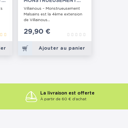
TS
MONSTRUEUSEMENT
MALSAINS (EXT 4)
ts
Villainous – Monstrueusement
Malsains est la 4ème extension
de Villainous...
Prix
29,90 €
ier
Ajouter au panier
La livraison est offerte
À partir de 60 € d'achat