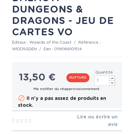
DUNGEONS &
DRAGONS - JEU DE
CARTES VO
Éditeur :
Wizards of the Coast
/
Référence :
WIDD5GDEN
/
Ean :
0195166101514
Quantité
13,50 €
RUPTURE

Il n'y a pas assez de produits en
stock.
Lire ou écrire un
avis