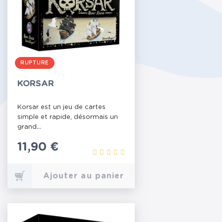
RUPTURE
KORSAR
Korsar est un jeu de cartes
simple et rapide, désormais un
grand...
Prix
11,90 €
Ajouter au panier