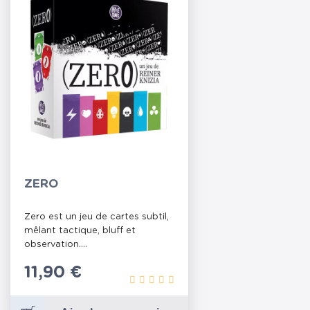
ZERO
Zero est un jeu de cartes subtil,
mêlant tactique, bluff et
observation....
Prix
11,90 €