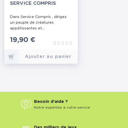
SERVICE COMPRIS
Dans Service Compris , dirigez
un peuple de créatures
appétissantes et...
Prix
19,90 €
Ajouter au panier
Besoin d'aide ?
Notre expertise à votre service
Des milliers de jeux