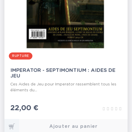
RUPTURE
IMPERATOR - SEPTIMONTIUM : AIDES DE
JEU
Ces Aides de Jeu pour Imperator rassemblent tous les
éléments du...
Prix
22,00 €
Ajouter au panier