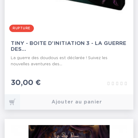
RUPTURE
TINY - BOITE D'INITIATION 3 - LA GUERRE
DES...
La guerre des doudous est déclarée ! Suivez les
nouvelles aventures des...
Prix
30,00 €
Ajouter au panier