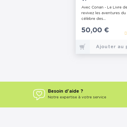
Avec Conan - Le Livre de
revivez les aventures du
célèbre des...
Prix
50,00 €
Ajouter au 
Besoin d'aide ?
Notre expertise à votre service