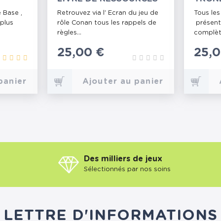
 Base ,
Retrouvez via l' Ecran du jeu de
Tous les
 plus
rôle Conan tous les rappels de
présent
règles...
complète
Prix
25,00 €
Prix
25,0
panier
Ajouter au panier
Des milliers de jeux
Sélectionnés par nos soins
LETTRE D'INFORMATIONS