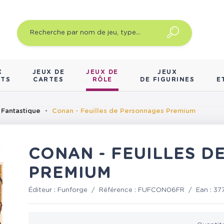
X
JEUX DE
JEUX DE
JEUX
NTS
CARTES
RÔLE
DE FIGURINES
E
 Fantastique
Conan - Feuilles de Personnages Premium
CONAN - FEUILLES 
PREMIUM
Éditeur :
Funforge
/
Référence :
FUFCON06FR
/
Ean :
37