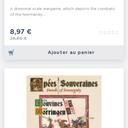
A divisional scale wargame, which depicts the combats
of the Normandy...
Prix
8,97 €
Prix de base
29,90 €
Ajouter au panier