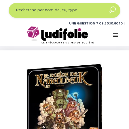
UNE QUESTION ?
09.50.10.80.10
menu
Accueil
Jeux de société
Jeux de société famille
Le
Donjon de Naheulbeuk