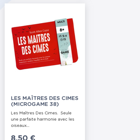
LES MAÎTRES DES CIMES
(MICROGAME 38)
Les Maîtres Des Cimes. Seule
une parfaite harmonie avec les
oiseaux...
Prix
8,50 €