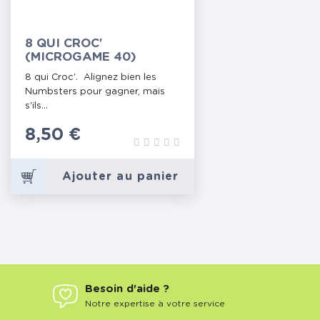
8 QUI CROC'
(MICROGAME 40)
8 qui Croc'. Alignez bien les
Numbsters pour gagner, mais
s'ils...
Prix
8,50 €
Ajouter au panier
Besoin d'aide ?
Notre expertise à votre service