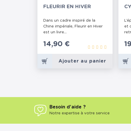
FLEURIR EN HIVER
CY
Dans un cadre inspiré de la
L’é
Chine impériale, Fleurir en Hiver
et 
est un livre...
retr
Prix
14,90 €
P
1
Ajouter au panier
Besoin d'aide ?
Notre expertise à votre service