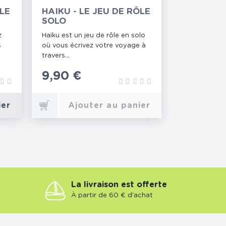
 LE
HAIKU - LE JEU DE RÔLE
SOLO
z
Haïku est un jeu de rôle en solo
s
où vous écrivez votre voyage à
travers...
Prix
9,90 €
ier
Ajouter au panier
La livraison est offerte
À partir de 60 € d'achat