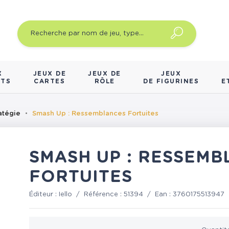
X
JEUX DE
JEUX DE
JEUX
NTS
CARTES
RÔLE
DE FIGURINES
E
atégie
Smash Up : Ressemblances Fortuites
SMASH UP : RESSEMB
FORTUITES
Éditeur :
Iello
/
Référence :
51394
/
Ean :
3760175513947