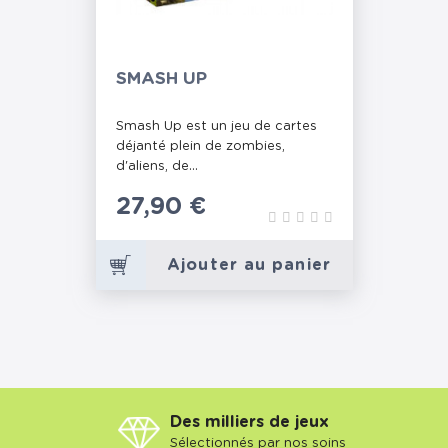
SMASH UP
Smash Up est un jeu de cartes
déjanté plein de zombies,
d'aliens, de...
Prix
27,90 €
Ajouter au panier
Des milliers de jeux
Sélectionnés par nos soins