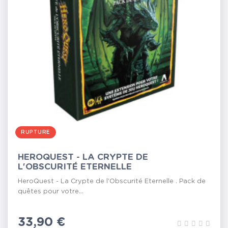
RUPTURE
HEROQUEST - LA CRYPTE DE
L'OBSCURITÉ ETERNELLE
HeroQuest - La Crypte de l'Obscurité Eternelle . Pack de
quêtes pour votre...
Prix
33,90 €