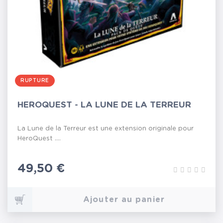
RUPTURE
HEROQUEST - LA LUNE DE LA TERREUR
La Lune de la Terreur est une extension originale pour
HeroQuest ....
Prix
49,50 €
Ajouter au panier