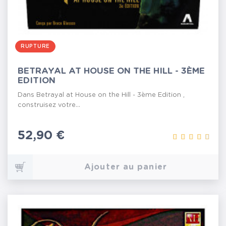
RUPTURE
BETRAYAL AT HOUSE ON THE HILL - 3ÈME
EDITION
Dans Betrayal at House on the Hill - 3ème Edition ,
construisez votre...
Prix
52,90 €
Ajouter au panier