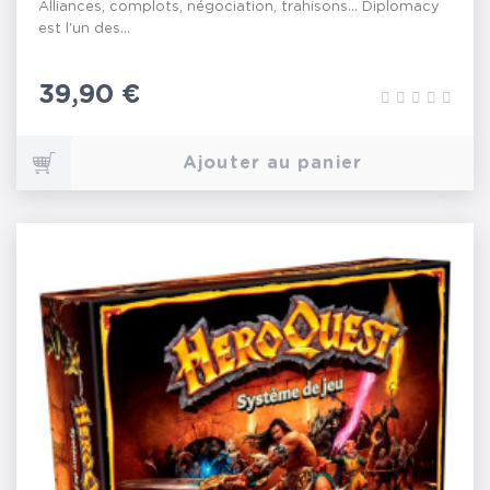
Alliances, complots, négociation, trahisons... Diplomacy
est l'un des...
Prix
39,90 €
Ajouter au panier