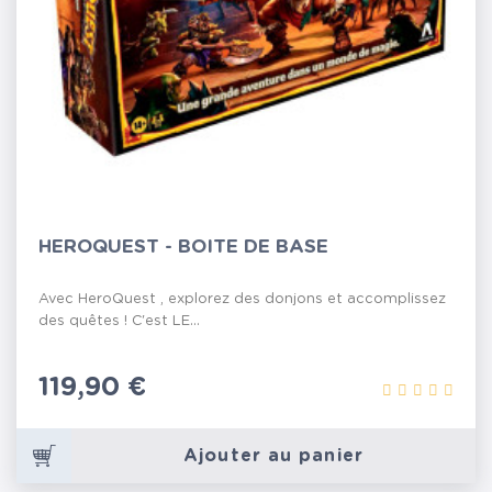
HEROQUEST - BOITE DE BASE
Avec HeroQuest , explorez des donjons et accomplissez
des quêtes ! C'est LE...
Prix
119,90 €
Ajouter au panier