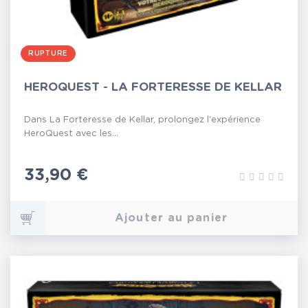
RUPTURE
HEROQUEST - LA FORTERESSE DE KELLAR
Dans La Forteresse de Kellar, prolongez l'expérience
HeroQuest avec les...
Prix
33,90 €
Ajouter au panier