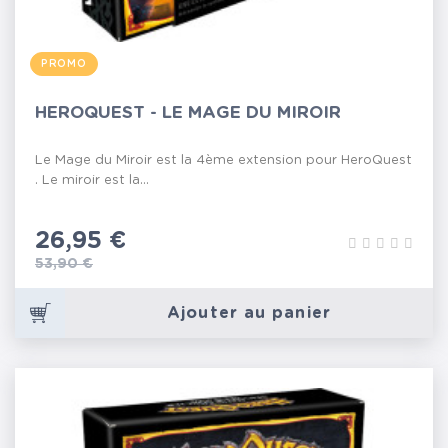
PROMO
HEROQUEST - LE MAGE DU MIROIR
Le Mage du Miroir est la 4ème extension pour HeroQuest
. Le miroir est la...
Prix
26,95 €
Prix de base
53,90 €
Ajouter au panier