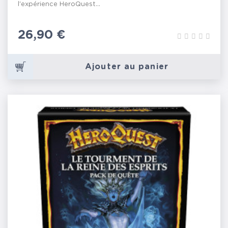
l'expérience HeroQuest...
Prix
26,90 €
Ajouter au panier