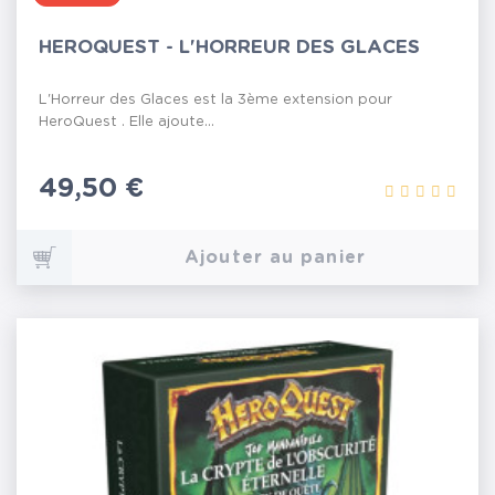
HEROQUEST - L'HORREUR DES GLACES
L'Horreur des Glaces est la 3ème extension pour
HeroQuest . Elle ajoute...
Prix
49,50 €
Ajouter au panier