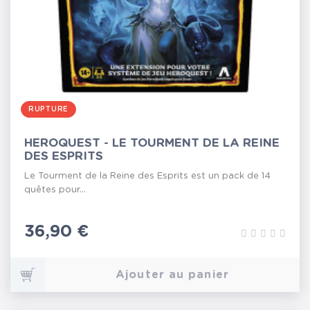
RUPTURE
HEROQUEST - LE TOURMENT DE LA REINE
DES ESPRITS
Le Tourment de la Reine des Esprits est un pack de 14
quêtes pour...
Prix
36,90 €
Ajouter au panier